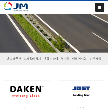
운송 솔루션
트레일러 장치
유압 시스템
부속품
램프/케이블
안전 제품